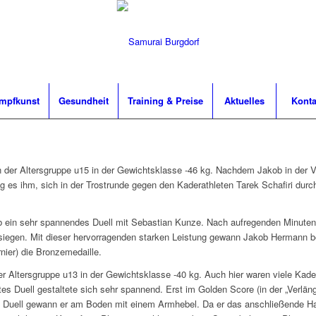
mpfkunst
Gesundheit
Training & Preise
Aktuelles
Konta
der Altersgruppe u15 in der Gewichtsklasse -46 kg. Nachdem Jakob in der Vo
ng es ihm, sich in der Trostrunde gegen den Kaderathleten Tarek Schafiri durc
b ein sehr spannendes Duell mit Sebastian Kunze. Nach aufregenden Minuten 
esiegen. Mit dieser hervorragenden starken Leistung gewann Jakob Hermann b
nier) die Bronzemedaille.
 Altersgruppe u13 in der Gewichtsklasse -40 kg. Auch hier waren viele Kade
es Duell gestaltete sich sehr spannend. Erst im Golden Score (in der „Verlän
s Duell gewann er am Boden mit einem Armhebel. Da er das anschließende Halb