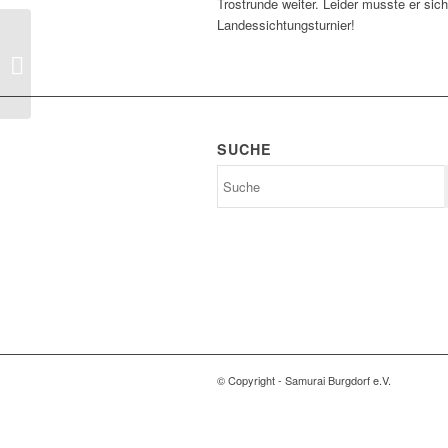
Trostrunde weiter. Leider musste er sic
Landessichtungsturnier!
Samurai Burgdorf
punktet beim 2. Kids-
Cup in Mellendorf
SUCHE
© Copyright - Samurai Burgdorf e.V.