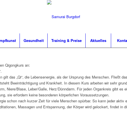
mpfkunst
Gesundheit
Training & Preise
Aktuelles
Konta
uen Qigongkurs an:
.
in gilt das „Qi“, die Lebensenergie, als der Ursprung des Menschen. Fließt das 
teht Beeinträchtigung und Krankheit. In diesem Kurs arbeiten wir sehr grundl
m, Niere/Blase, Leber/Galle, Herz/Dünndarm. Für jeden Organkreis gibt es 
rung, sie erfordern keine besonderen körperlichen Voraussetzungen.
rgie schon nach kurzer Zeit für viele Menschen spürbar. So kann jeder aktiv 
itationen, Massagen und Entspannung, der Körper wird gelockert, findet in di