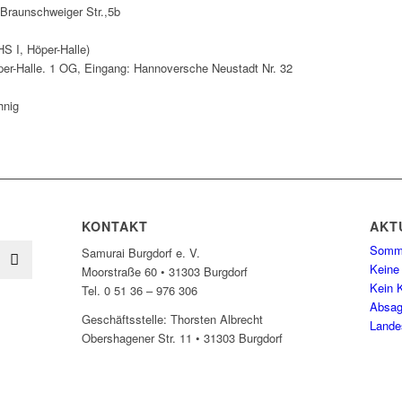
Braunschweiger Str.,5b
S I, Höper-Halle)
per-Halle. 1 OG, Eingang: Hannoversche Neustadt Nr. 32
nig
KONTAKT
AKT
Somme
Samurai Burgdorf e. V.
Keine
Moorstraße 60 • 31303 Burgdorf
Kein K
Tel. 0 51 36 – 976 306
Absag
Geschäftsstelle: Thorsten Albrecht
Lande
Obershagener Str. 11 • 31303 Burgdorf