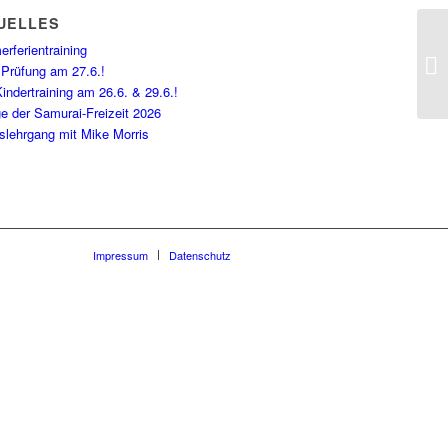
UELLES
rferientraining
NJ
 Prüfung am 27.6.!
indertraining am 26.6. & 29.6.!
e der Samurai-Freizeit 2026
slehrgang mit Mike Morris
Impressum
Datenschutz