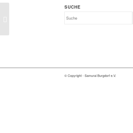
SUCHE
Judokids beim
Kyuturnier in Altencelle
© Copyright - Samurai Burgdorf e.V.