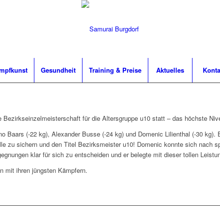
mpfkunst
Gesundheit
Training & Preise
Aktuelles
Konta
 Bezirkseinzelmeisterschaft für die Altersgruppe u10 statt – das höchste Niv
 Baars (-22 kg), Alexander Busse (-24 kg) und Domenic Lilienthal (-30 kg). 
le zu sichern und den Titel Bezirksmeister u10! Domenic konnte sich nach 
gnungen klar für sich zu entscheiden und er belegte mit dieser tollen Leistun
en mit ihren jüngsten Kämpfern.