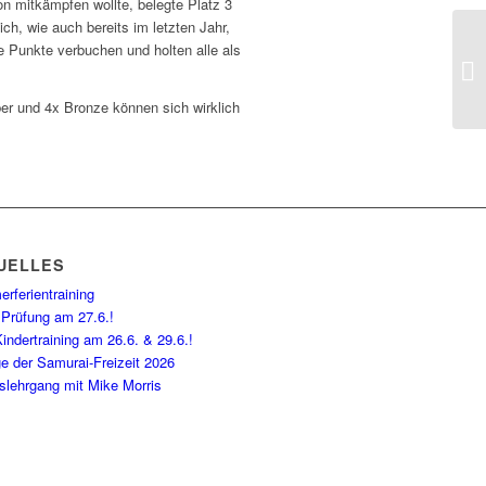
on mitkämpfen wollte, belegte Platz 3
ch, wie auch bereits im letzten Jahr,
e Punkte verbuchen und holten alle als
ber und 4x Bronze können sich wirklich
UELLES
rferientraining
 Prüfung am 27.6.!
indertraining am 26.6. & 29.6.!
e der Samurai-Freizeit 2026
slehrgang mit Mike Morris