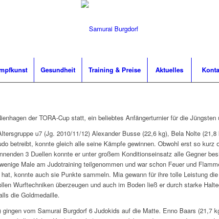
mpfkunst
Gesundheit
Training & Preise
Aktuelles
Konta
nhagen der TORA-Cup statt, ein beliebtes Anfängerturnier für die Jüngsten 
ltersgruppe u7 (Jg. 2010/11/12) Alexander Busse (22,6 kg), Bela Nolte (21,8
do betreibt, konnte gleich alle seine Kämpfe gewinnen. Obwohl erst so kurz d
pannenden 3 Duellen konnte er unter großem Konditionseinsatz alle Gegner bes
 wenige Male am Judotraining teilgenommen und war schon Feuer und Flamme 
hat, konnte auch sie Punkte sammeln. Mia gewann für ihre tolle Leistung die
 tollen Wurftechniken überzeugen und auch im Boden ließ er durch starke Halt
lls die Goldmedaille.
) gingen vom Samurai Burgdorf 6 Judokids auf die Matte. Enno Baars (21,7 kg)