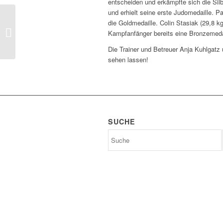
entscheiden und erkämpfte sich die Silb
und erhielt seine erste Judomedaille. P
Samurai-Kids
die Goldmedaille. Colin Stasiak (29,8 k
erfolgreich bei
Kampfanfänger bereits eine Bronzemeda
Bezirkseinzel-
Meisterschaft in
Die Trainer und Betreuer Anja Kuhlgatz 
Sarstedt
sehen lassen!
SUCHE