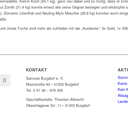
ermedaille. Kelvin Koch (24,1 kg), ganz neu dabei und so mutig, dass er sch
aul Zornik (31,4 kg) konnte erneut alle seine Gegner besiegen und erkämpfte si
g), Domenic Lilienthal und Neuling Mylo Mescher (26,8 kg) konnten auch einig
ille.
und Jonas Fuchs sind mehr als zufrieden mit der „Ausbeute“: 3x Gold, 1x Sil
KONTAKT
AKT
Somme
Samurai Burgdorf e. V.
Keine
Moorstraße 60 • 31303 Burgdorf
Kein K
Tel. 0 51 36 – 976 306
Absag
Geschäftsstelle: Thorsten Albrecht
Lande
Obershagener Str. 11 • 31303 Burgdorf